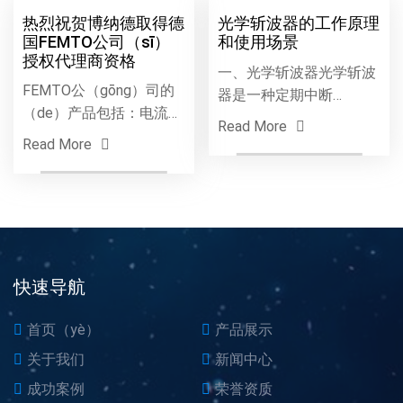
07
07
欢迎来电垂询。
抗滑值，用以评定路面或
08
08
材料试...
热烈祝贺博纳德取得德
光学斩波器的工作原理
国FEMTO公司（sī）
和使用场景
授权代理商资格
一、光学斩波器光学斩波
FEMTO公（gōng）司的
器是一种定期中断
（de）产品包括：电流放
（duàn）光（guāng）束
Read More
大器、电压放大器、GHZ
的设备。有（yǒu）三种
Read More
宽（kuān）带放大器、光
类型可供选择：变频旋转
接收器（qì）、锁相放大
圆盘斩波器、固（gù）定