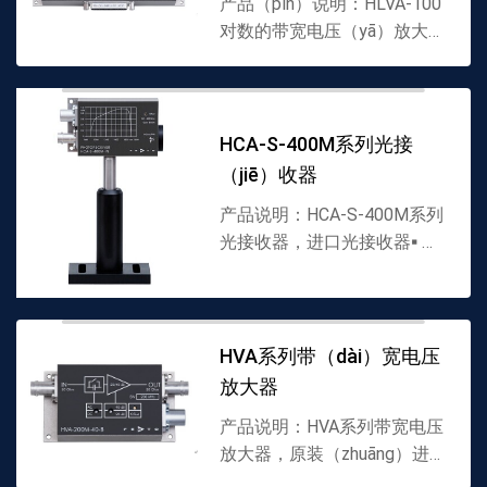
产品（pǐn）说明：HLVA-100
对数的带宽电压（yā）放大
器，进口对数的带宽（kuān）
电压放大器▪宽动态范围达
80dB▪直流耦合输入▪可切换输
入范（fàn）围20μV.... 200mV
HCA-S-400M系列光接
和2...
（jiē）收器
产品说明：HCA-S-400M系列
光接收器，进口光接收器▪ 硅
PIN和砷（shēn）化铟镓 PIN
光电二极管▪波长范围从
（cóng）320到（dào）
1700nm▪上升时间1ns▪带宽从
HVA系列带（dài）宽电压
D...
放大器
产品说明：HVA系列带宽电压
放大器，原装（zhuāng）进口
电压放大器，FEMTO代