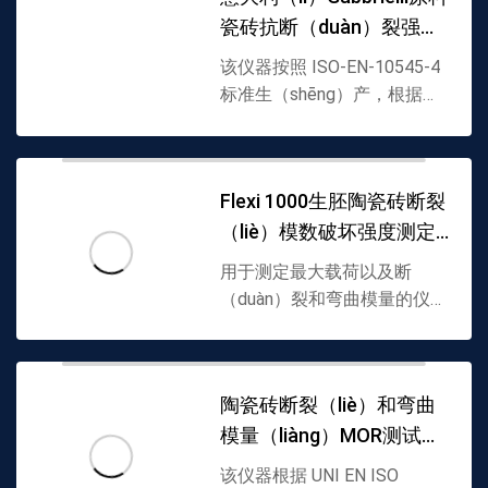
瓷砖抗断（duàn）裂强度
（zhì）着（zhe）样品。上刀
(根据标（biāo）准要求可电子
测定仪CROME
该仪器按照 ISO-EN-10545-4
调节速度)下降...
标准生（shēng）产，根据标
准（zhǔn）测定瓷砖断裂载荷
和弯（wān）曲强度（dù）的
精密（mì）仪（yí）器
Flexi 1000生胚陶瓷砖断裂
Chrometer 由施加和控制施加
（liè）模数破坏强度测定
到样品上的力（lì）的底座、
带...
仪
用于测定最大载荷以及断
（duàn）裂和弯曲模量的仪
器，该（gāi）仪器是半自动
的，由一（yī）个钢制（zhì）
底座组成，其上放（fàng）置
陶瓷砖断裂（liè）和弯曲
有（yǒu）振荡和可调节的支
模量（liàng）MOR测试仪
撑（chēng）件，上刀可根据
需要进行电（diàn）子调节。
Flexi 800
该仪器根据 UNI EN ISO