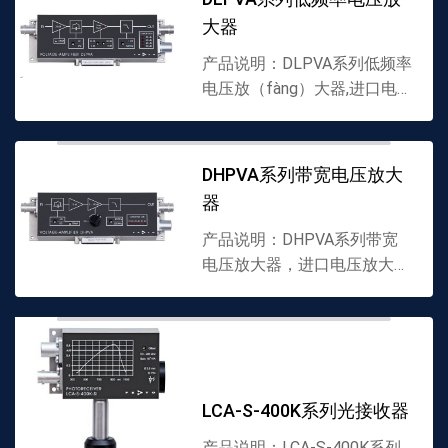
BNC连接器▪工作频（pín）率
大器
5 Hz...
产品说明：DLPVA系列低频率
电压放（fàng）大器,进口电
压放大器▪可切换增益值达
100dB(100,000) ▪带宽直流达
100kHz▪直流漂移0.6μV/C▪输
DHPVA系列带宽电压放大
入...
器
产品说明：DHPVA系列带宽
电压放大器，进口电压放大
器，FEMTO代理商▪可（kě）
切换增益值达10-60dB(3到
1,000)▪带宽直流（liú）达
（dá）100或者200 kHz...
LCA-S-400K系列光接收器
产品说明：LCA-S-400K系列