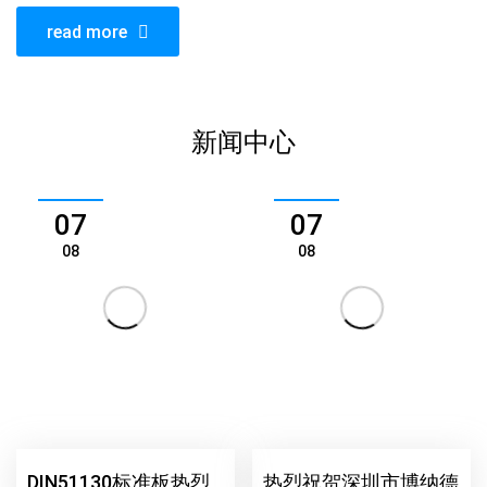
（zhì）、创新型公司。公司（sī）一贯重视科学研究、技术
开发及人才培养，是集仪器研发、生产、技术支持与（yǔ）
服务于一体的“深圳市高新技术企业及国家高新技术企业
（yè）”，属于国家（jiā）重点支持的检测仪器领域的企
业。博纳德公司沿革自深圳市奥创科技有限公司，后发展为
独（dú）立法人的公司。经过多年的发展与完（wán）善，
已在德国、香港设立分公司。目前产品远销欧美,并在欧美
市场建立了自已的品牌，凭借强大的研...
read more
新闻中心
07
07