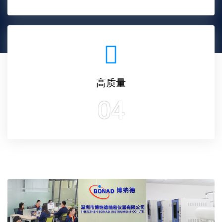
有售（shòu）后
03
高质量
04