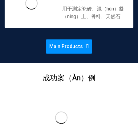
据（jù）待检查样（yàng）本
计GT23
用于测定瓷砖、混（hún）凝
的类（lèi）型，容纳相对较低
（níng）土、骨料、天然石材
的支...
等比重的设备。通（tōng）过
测量表观孔隙率（lǜ）和表观
相对（duì）密度。使用配备
Main Products
样品支架钩的合适电子秤进行
测试。环氧粉末（mò）涂层
钢架的下部装有可（kě）调
节...
成功案（àn）例