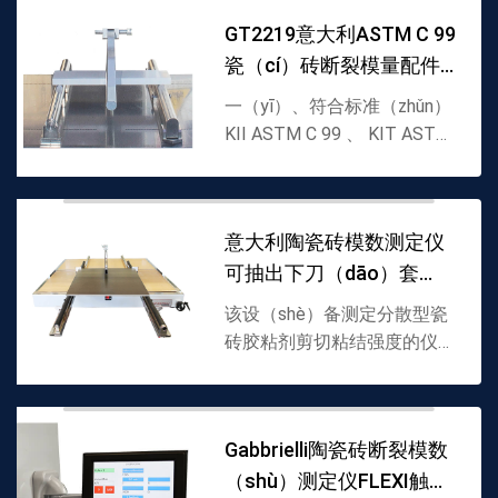
GT2219意大利ASTM C 99
瓷（cí）砖断裂模量配件
（jiàn）
一（yī）、符合标准（zhǔn）
KII ASTM C 99 、 KIT ASTM
C880 、 KIT ASTM C 1352
二、产品介绍（shào）陶瓷
（cí）砖断裂（liè）模
意大利陶瓷砖模数测定仪
（mó）数检（jiǎn）测（cè）
可抽出下刀（dāo）套
仪配件
（tào）件FLEXI PRO
该设（shè）备测定分散型瓷
砖胶粘剂剪切粘结强度的仪
器。本标准适用于所有内墙和
地板用分（fèn）散型瓷砖胶
粘剂。• 帮助简化测试材料的
Gabbrielli陶瓷砖断裂模数
定位：陶瓷、瓷砖等• 避免橡
（shù）测定仪FLEXI触摸
胶对刀具（jù）的磨损...