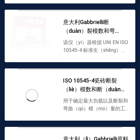
曲。该半自动（dòng）仪器
由一个钢底（dǐ）座组成
意大利Gabbrielli断
（chéng），底座（zuò）上
（duàn）裂模数和弯
装有可调节宽度的振动支架
(刀)，样品放置在...
（wān）曲（qǔ）模量
该仪（yí）器根据 UNI EN ISO
（liàng）试验机Flexi
10545-4 标准生（shēng）产
(可根据要（yào）求提供其它
标准)，用于测定聚结（jié）
石和天然石的最大（dà）载荷
ISO 10545-4瓷砖断裂
以及断裂和弯曲模量的仪器。
（liè）模数和断（duàn）
该半自（zì）动仪器...
裂强（qiáng）度测定仪
用于确定最大负载以及断裂和
Crome
弯曲（qǔ）模（mó）量的工
（gōng）具。半自动仪器由
（yóu）一个钢底（dǐ）座组
成，底（dǐ）座上装有可摆动
意大利（lì）Gabbrielli原料
和可调节的支架，上面放置