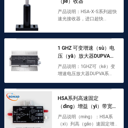
（jiē）收器
产品说明：HSA-X-S系列超快
速光接收器，进口超快
（kuài）速光接（jiē）收器▪
硅和（hé）砷化铟镓光电二极
管▪波长范围从320到1700nm▪
带宽（kuān）从（cóng）10
1 GHZ 可变增速（sù）电
kHz到2 GHz▪最...
压（yā）放大器DUPVA系
列
产品说明：1GHZ可（kě）变
增速电压放大器DUPVA系
列，进（jìn）口电压放大器▪
可切换增益10dB接近至
（zhì）70dB▪带宽从1kHz 至
HSA系列高速固定
1.2GHz▪带（dài）宽不依赖于
（dìng）增益（yì）带宽放
增速调整(...
大（dà）器（qì）
产品说明（míng）：HSA系
（xì）列高（gāo）速固定增