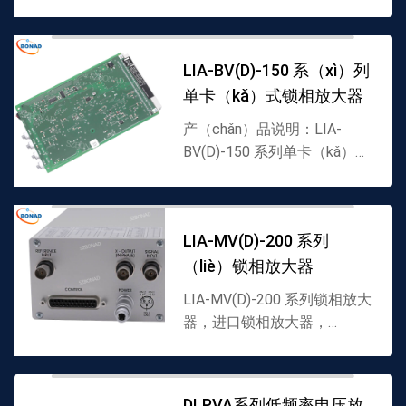
声，进口（kǒu）低噪声电流
放大器，德国FEMTO代理
（lǐ）商（shāng）▪可变
LIA-BV(D)-150 系（xì）列
（biàn）增益值从102到
单卡（kǎ）式锁相放大器
108V/A▪带宽达200MHz▪上
升...
产（chǎn）品说明：LIA-
BV(D)-150 系列单卡（kǎ）式
锁相放（fàng）大器，进
（jìn）品（pǐn）锁相放大
（dà）器，FEMTO代理（lǐ）
LIA-MV(D)-200 系列
商▪单（dān）、双相位 19 ¹¹
（liè）锁相放大器
板▪工作频率5Hz 至120kHz▪移
相...
LIA-MV(D)-200 系列锁相放大
器，进口锁相放大器，
FEMTO代理商▪单端（duān）
和双相位▪坚固的铝合金外壳▪
输入输出（chū）信号使用
DLPVA系列低频率电压放