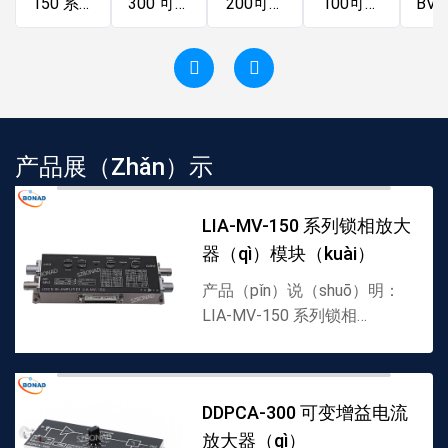
150 系列
300 可变
200可变
100可变
BV(
锁相放大
增益电流
增益电流
（biàn）
系
器模块
放大器
放大器
增益电流
（d
（qì）
放大器低
卡式
噪声
放
产品展（zhǎn）示
LIA-MV-150 系列锁相放大
器（qì）模块（kuài）
产品（pǐn）说（shuō）明：
LIA-MV-150 系列锁相
（xiàng）放大器模块，进口
锁相放大器，FEMTO代理
（lǐ）商▪电流和电压输入▪工
DDPCA-300 可变增益电流
作频率达45kHz▪可调就敏感
放大器（qì）
度，时间常量（liàng）和相位