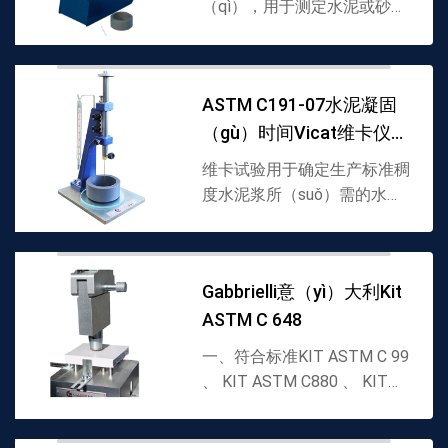
自动维卡仪意大利（lì）ga
（qì），用于测定水泥或砂浆
（jiāng）的初凝时间和终凝
（níng）时间，该仪器由防腐
成分制成，用于湿度不（bú）
ASTM C191-07水泥凝固
低于 90% 且温度受控为 20C
（gù）时间Vicat维卡仪
的环境，符合 ...
GT11
维卡试验用于确定生产标准稠
度水泥浆所（suǒ）需的水量
和凝固时间（jiān）。该仪器
由金属框架、带指（zhǐ）针
的刻度尺（chǐ）、300 克滑
Gabbrielli意（yì）大利Kit
动探针、Ø 10 毫米稠度活
ASTM C 648
塞、玻璃底板组成。测试程
序...
一、符合标准KIT ASTM C 99
、 KIT ASTM C880 、 KIT
ASTM C 1352 、 UNI EN
14617-2 、 UNI E...