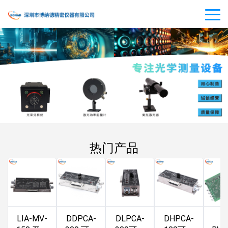
热门产品
LIA-MV-
DDPCA-
DLPCA-
DHPCA-
LI