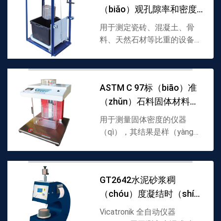
（biǎo）观孔隙率和密度
应▪稳定（dìng）和...
测量仪符合ASTM D
用于测定瓷砖、混凝土、骨
料、天然石材等比重的设备。
通过测量表观孔隙率和表观相
对密度。使（shǐ）用配备样
（yàng）品（pǐn）支架钩的
ASTM C 97标（biāo）准
合适电子秤进行测试。环氧粉
（zhǔn）石料固体材料密
末涂层钢框架的下部装有可
调...
度计GT2144
用于测量固体密度的仪器
（qì），其结果是样（yàng）
品在空气中的重量与其浸
（jìn）入液体中时的浮力
（lì）之间的比率。该测量装
GT2642水泥砂浆稠
置包括能够测量空气中重量的
（chóu）度凝结时（shí）
秤、带有装有（yǒu）用于测
量静（jìng）水推力的液体的
间测（cè）试（shì）仪全
Vicatronik 全自动仪器
罐...