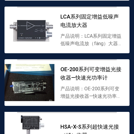
（dài）理商▪带宽直流（liú）
达10，200或500 MHz▪固
LCA系列固定增益低噪声
（gù）定或可变增益达（dá）
电流放大器
60 dB(100,000...
产品说明：LCA系列固定增益
低噪声电流放（fàng）大器
（qì），进口固定增益电流
（liú）放大器，FEMTO代理
商▪输入噪声低（dī）至180
OE-200系列可变增益光接
aA /Hz▪全带宽达（dá）
收器—快速光功率计
400kHz▪增益达101...
产品说明：OE-200系列可变
增益光接收器—快速光功率计▪
可调节转（zhuǎn）换增益从
103至1011V/W▪运行范围从
（cóng）fW到mW▪光谱
（pǔ）范围（wéi）从190至
HSA-X-S系列超快速光接
1700nm▪噪（zào）声...