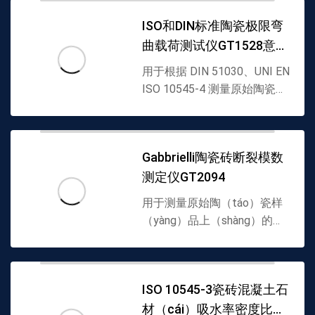
模量的仪（yí）器。该仪
ISO和DIN标准陶瓷极限弯
（yí）器（qì）由（yóu）一个
曲载荷测试仪GT1528意大
底座组成，底座（zuò）上放...
利进
用于根据 DIN 51030、UNI EN
ISO 10545-4 测量原始陶瓷样
品的极限弯曲载荷的电子仪器
（qì）。由底座组成工作取决
于敏感元件，即电子称
Gabbrielli陶瓷砖断裂模数
（chēng）重传感（gǎn）器...
测定仪GT2094
用于测量原始陶（táo）瓷样
（yàng）品上（shàng）的弯
曲拉伸载荷的电子仪器。由一
个工作底座组（zǔ）成，该工
作（zuò）底座位于敏感元件
ISO 10545-3瓷砖混凝土石
(即电（diàn）子称重传感器)
材（cái）吸水率密度比重
上，并（bìng）且（qiě）根