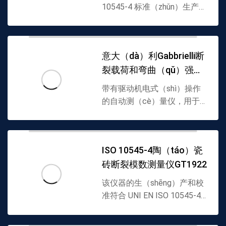
根据标准下降，压...
10545-4 标准（zhǔn）生产
(可根据要求提供其他标准)，
用于确定最大负载以及断裂和
弯曲模量的工具。该仪器是半
意大（dà）利Gabbrielli断
自动的，由一个钢底...
裂载荷和弯曲（qǔ）强度
断裂模数测定仪G
带有驱动机电式（shì）操作
的自动测（cè）量仪，用于测
定未烧制（zhì）(绿色)瓷砖的
弯曲拉伸强（qiáng）度，尺
寸从 100x100mm 到 650x650
ISO 10545-4陶（táo）瓷
mm。用于压制或干燥机出口
砖断裂模数测量仪GT1922
处立即进...
该仪器的生（shēng）产和校
准符合 UNI EN ISO 10545-4
标准。用于测定原始瓷砖、石
膏板等的最大载荷和断裂弯曲