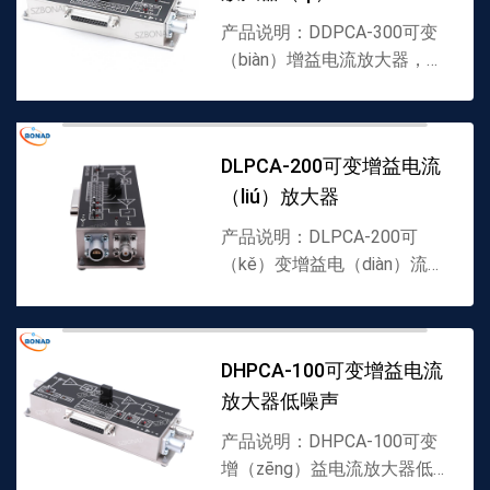
▪本...
产品说明：DDPCA-300可变
（biàn）增益电流放大器，
FEMTO代理商▪0.4fA 峰值噪
声 ▪可变增益从104-1013
V/A▪从（cóng）sub-fA 到mA
DLPCA-200可变增益电流
测量2...
（liú）放大器
产品说明：DLPCA-200可
（kě）变增益电（diàn）流放
大器，进口低噪声（shēng）
电流放大器▪可变增益值从103
到1011V/A▪输（shū）入噪声
DHPCA-100可变增益电流
低至4.3fA/Hz▪带宽（kuān）
放大器低噪声
达500kHz▪...
产品说明：DHPCA-100可变
增（zēng）益电流放大器低噪