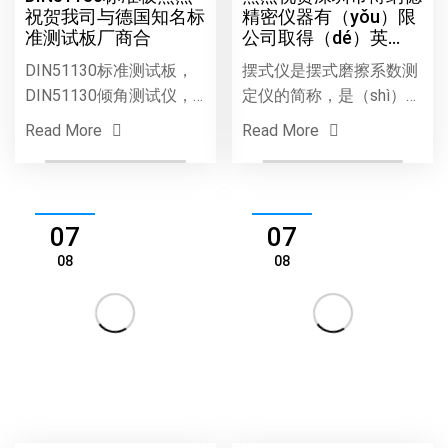
08
08
DIN51130标准板热烈
热烈祝贺深圳市博纳德
祝贺我司与德国知名标
精密仪器有（yǒu）限
准测试板厂商合
公司取得（dé）英
（yīng）国MUNRO在
DIN51130标准测试板，
摆式仪是摆式磨擦系数测
中（zhōng）国
DIN51130倾角测试仪，
定仪的简称，是（shì）由
DIN51130地（dì）板测
英国原道路和运输研究所
Read More
Read More
试仪（yí）热（rè）烈祝
(TRRL)发明（míng）的。
贺我司与德国知名标准测
本仪器用来测定沥青路
试（shì）板（bǎn）厂商
面、地板（bǎn）、磁砖
合作成功!如需详细资料
其他材料试件（jiàn）的