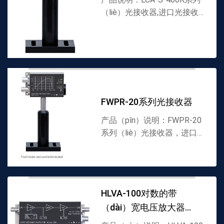
（liè）光接收器,进口光接收
器（qì）▪ 硅PIN和砷化铟镓
PIN 光电二极管▪波长范围从
400到（dào）1700nm▪带宽
从DC到400kHz...
FWPR-20系列光接收器
产品（pǐn）说明：FWPR-20
系列（liè）光接收器，进口光
接收器，FEMTO代理（lǐ）商
▪超低噪声等效功（gōng）率
0.7fW/Hz▪达1012V/A高增益
互阻抗放大器（qì）▪波长范
HLVA-100对数的带
围（wéi）：32...
（dài）宽电压放大器
（qì）