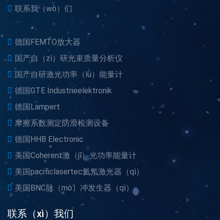
器（qì）以及一些定
频率音叉斩波（bō）器
（dìng）制的特殊放大
（qì）和光（guāng）学
器，具体型号如下：电流
快门。二、光学斩波器应
放大器（qì）DDPCA-
用1、科（kē）学研究光
快速导航
300...
学斩...
首页（yè）
产品展示
关于我们
新闻中心
成功案例
荣誉资质
联系我（wǒ）们
德国FEMTO放大器
国产自（zì）研光束质量分析仪
国产自研激光功率（lǜ）能量计
德国GTE Industrieelektronik
德国Lampert