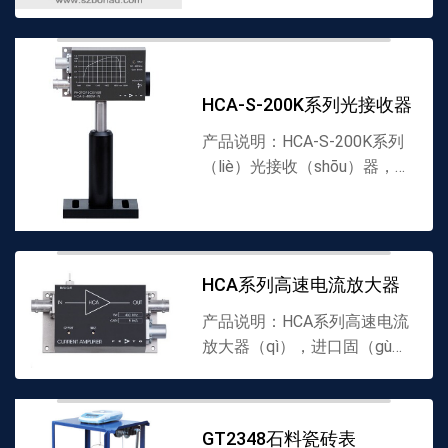
益带宽放（fàng）大器▪带宽
达2GHz▪增益达60 dB(50，
000V/A)▪输入噪声330
pW/Hz(6.6 pW/Hz)▪集（jí）成
HCA-S-200K系列光接收器
的...
产品说明：HCA-S-200K系列
（liè）光接收（shōu）器，进
口（kǒu）光接收器▪ 硅PIN和
砷化铟镓 PIN 光电二极管▪波
长范围从320到1700nm▪带宽
从DC到200MHz...
HCA系列高速电流放大器
产品说明：HCA系列高速电流
放大器（qì），进口固（gù）
定（dìng）增益高速电流放大
器▪最小输入（rù）噪声270
fA/Hz▪带宽达400MHz▪峰值
GT2348石料瓷砖表
达（dá）106V/A▪平滑频率响