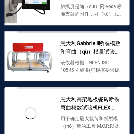
屏（píng）GT
触摸屏是随（suí）附 vesa 标
准支架的附件，可（kě）以轻
松安装（zhuāng），因为柔性
柱上有 4 个孔和一个电源连接
器以及电子接头。触摸屏在交
意大利Gabbrielli断裂模数
付（fù）前始终在我们的工厂
和弯曲（qǔ）模量试验机
进行（háng）编程和测试。
对...
Flexi
该仪器根据 UNI EN ISO
10545-4 标准(可根据要求提
供其它（tā）标准)生
（shēng）产，用于（yú）确
定最大负载达 5000 kg 的仪
意大利高架地板瓷砖断裂
（yí）器。仪器由一个可调节
弯曲模数试验机FLEXI
的可抽出支...
3000 –
用于确定最大载荷和断裂模
（mó）量的工具 M.O.R.以及
标准瓷砖和高架地板砖的弯